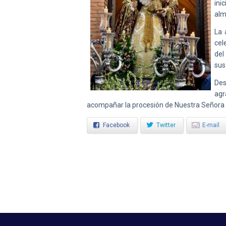
ini
alm
La 
cel
del
sus
Des
agr
acompañar la procesión de Nuestra Señora de
Facebook
Twitter
E-mail