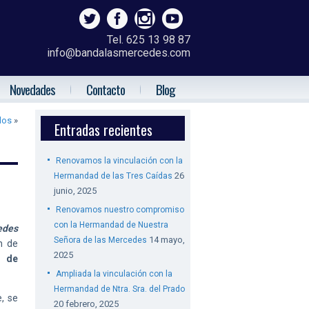
Tel. 625 13 98 87
info@bandalasmercedes.com
Novedades
Contacto
Blog
los
»
Entradas recientes
Renovamos la vinculación con la
26
Hermandad de las Tres Caídas
junio, 2025
Renovamos nuestro compromiso
con la Hermandad de Nuestra
edes
14 mayo,
Señora de las Mercedes
n de
2025
, de
Ampliada la vinculación con la
Hermandad de Ntra. Sra. del Prado
, se
20 febrero, 2025