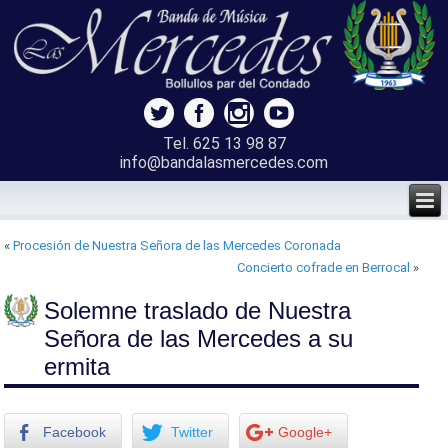
Tel. 625 13 98 87
info@bandalasmercedes.com
«
Procesión de Nuestra Señora de las Mercedes Coronada
Concierto cofrade en Berrocal
»
Solemne traslado de Nuestra
Señora de las Mercedes a su
ermita
Facebook
Twitter
Google+