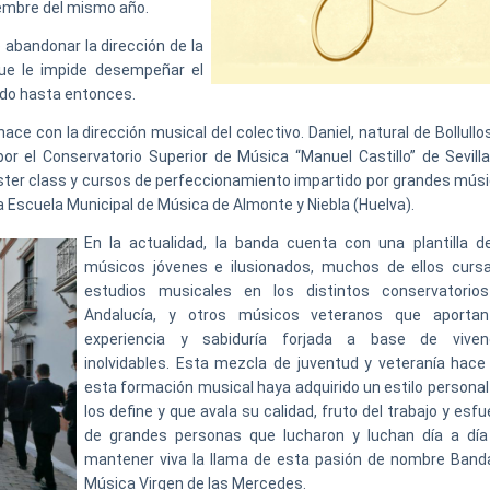
iembre del mismo año.
abandonar la dirección de la
que le impide desempeñar el
ndo hasta entonces.
 con la dirección musical del colectivo. Daniel, natural de Bollullos
or el Conservatorio Superior de Música “Manuel Castillo” de Sevilla
ter class y cursos de perfeccionamiento impartido por grandes músi
 Escuela Municipal de Música de Almonte y Niebla (Huelva).
En la actualidad, la banda cuenta con una plantilla d
músicos jóvenes e ilusionados, muchos de ellos curs
estudios musicales en los distintos conservatorio
Andalucía, y otros músicos veteranos que aporta
experiencia y sabiduría forjada a base de viven
inolvidables. Esta mezcla de juventud y veteranía hace
esta formación musical haya adquirido un estilo personal
los define y que avala su calidad, fruto del trabajo y esf
de grandes personas que lucharon y luchan día a día
mantener viva la llama de esta pasión de nombre Band
Música Virgen de las Mercedes.