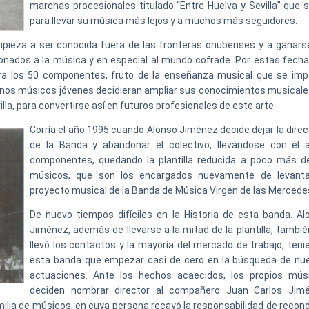
marchas procesionales titulado “Entre Huelva y Sevilla” que si
para llevar su música más lejos y a muchos más seguidores.
ieza a ser conocida fuera de las fronteras onubenses y a ganars
onados a la música y en especial al mundo cofrade. Por estas fechas
ra los 50 componentes, fruto de la enseñanza musical que se imp
gunos músicos jóvenes decidieran ampliar sus conocimientos musicale
lla, para convertirse así en futuros profesionales de este arte.
Corría el año 1995 cuando Alonso Jiménez decide dejar la direc
de la Banda y abandonar el colectivo, llevándose con él 
componentes, quedando la plantilla reducida a poco más d
músicos, que son los encargados nuevamente de levanta
proyecto musical de la Banda de Música Virgen de las Mercede
De nuevo tiempos difíciles en la Historia de esta banda. Al
Jiménez, además de llevarse a la mitad de la plantilla, tambié
llevó los contactos y la mayoría del mercado de trabajo, teni
esta banda que empezar casi de cero en la búsqueda de nu
actuaciones. Ante los hechos acaecidos, los propios mús
deciden nombrar director al compañero Juan Carlos Jim
milia de músicos, en cuya persona recayó la responsabilidad de recond