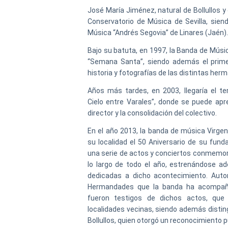
José María Jiménez, natural de Bollullos y
Conservatorio de Música de Sevilla, sien
Música “Andrés Segovia” de Linares (Jaén).
Bajo su batuta, en 1997, la Banda de Músi
“Semana Santa”, siendo además el prime
historia y fotografías de las distintas he
Años más tardes, en 2003, llegaría el ter
Cielo entre Varales”, donde se puede apr
director y la consolidación del colectivo.
En el año 2013, la banda de música Virge
su localidad el 50 Aniversario de su fund
una serie de actos y conciertos conmemora
lo largo de todo el año, estrenándose 
dedicadas a dicho acontecimiento. Auto
Hermandades que la banda ha acompaña
fueron testigos de dichos actos, que
localidades vecinas, siendo además distin
Bollullos, quien otorgó un reconocimiento p