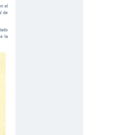
n el
l de
lado
e la