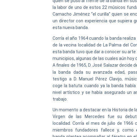
quien se puso al frente de la banda en sus 
la labor de uno de estos 22 músicos fund
Camacho Jiménez “el curilla” quien se en
un director con experiencia que supiera gu
esta nueva banda.
Corría el año 1964 cuando la banda realiza 
de la vecina localidad de La Palma del Con
esta banda tuvo que dar a conocer su arte
municipios, algunas de las cuales aún hoy 
A finales de 1965, D. José Salazar decide de
la banda dada su avanzada edad, pas
testigo a D. Manuel Pérez Clavijo, músico
coge la batuta cuando ya la banda había 
nivel artístico y se había asegurado un 
trabajo.
Un momento a destacar en la Historia de 
Virgen de las Mercedes fue su debut 
localidad. Corría el mes de julio de 1966
miembros fundadores fallece y, como 
banda plantea acompañar al féretro en el