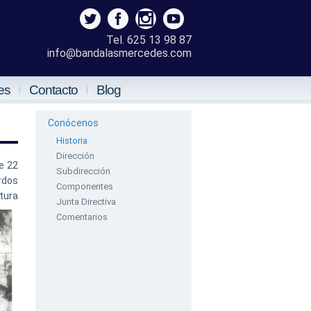
Tel. 625 13 98 87
info@bandalasmercedes.com
es
Contacto
Blog
Conócenos
Historia
Dirección
e 22
Subdirección
rdos
Componentes
tura
Junta Directiva
Comentarios