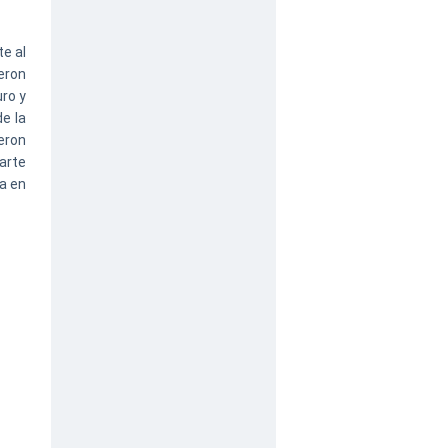
te al
eron
uro y
e la
eron
parte
ta en