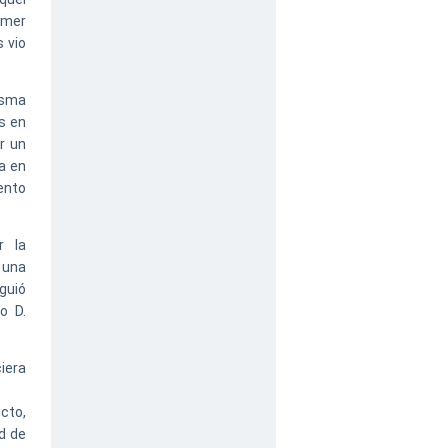
rimer
 vio
isma
s en
r un
a en
ento
r la
 una
guió
o D.
iera
cto,
d de