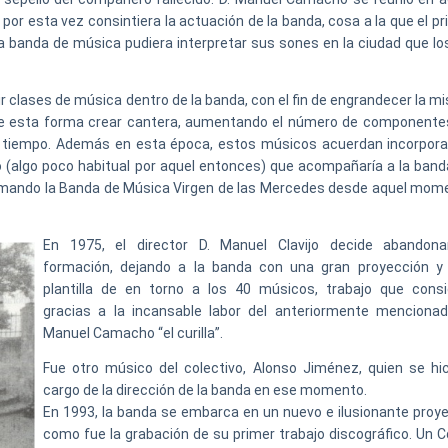
por esta vez consintiera la actuación de la banda, cosa a la que el p
 banda de música pudiera interpretar sus sones en la ciudad que los
r clases de música dentro de la banda, con el fin de engrandecer la m
de esta forma crear cantera, aumentando el número de componente
 tiempo. Además en esta época, estos músicos acuerdan incorpora
o (algo poco habitual por aquel entonces) que acompañaría a la band
 tomando la Banda de Música Virgen de las Mercedes desde aquel mom
En 1975, el director D. Manuel Clavijo decide abandona
formación, dejando a la banda con una gran proyección y
plantilla de en torno a los 40 músicos, trabajo que consi
gracias a la incansable labor del anteriormente mencionad
Manuel Camacho “el curilla”.
Fue otro músico del colectivo, Alonso Jiménez, quien se hic
cargo de la dirección de la banda en ese momento.
En 1993, la banda se embarca en un nuevo e ilusionante proye
como fue la grabación de su primer trabajo discográfico. Un C