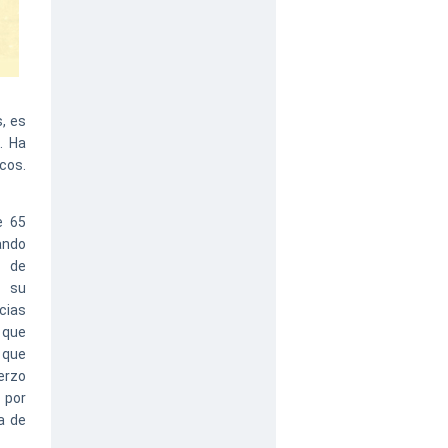
, es
. Ha
cos.
e 65
ando
s de
n su
cias
 que
 que
uerzo
 por
a de