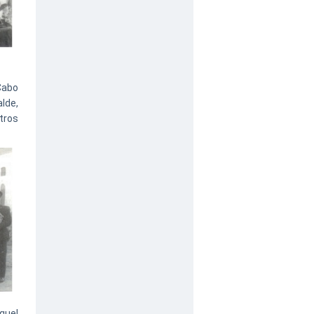
 Cabo
lde,
tros
quel