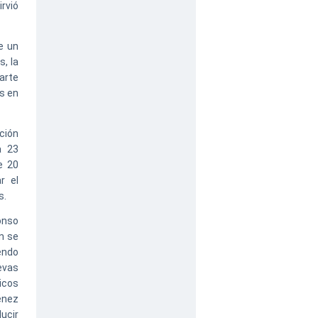
rvió
e un
, la
arte
s en
ción
a 23
e 20
r el
s.
onso
n se
endo
evas
icos
énez
ucir