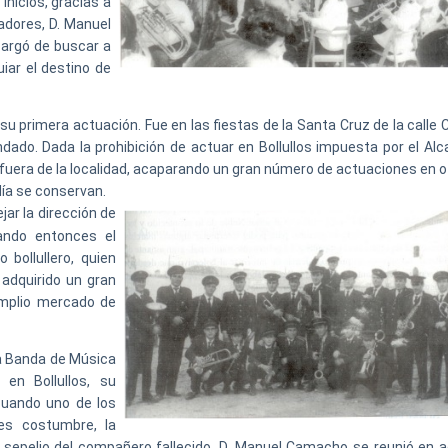
inicios, gracias a
adores, D. Manuel
cargó de buscar a
iar el destino de
su primera actuación. Fue en las fiestas de la Santa Cruz de la calle
dado. Dada la prohibición de actuar en Bollullos impuesta por el Alca
 fuera de la localidad, acaparando un gran número de actuaciones en o
día se conservan.
jar la dirección de
ando entonces el
 bollullero, quien
adquirido un gran
amplio mercado de
la Banda de Música
en Bollullos, su
 cuando uno de los
es costumbre, la
 sepelio del compañero fallecido. D. Manuel Camacho se reunió en a