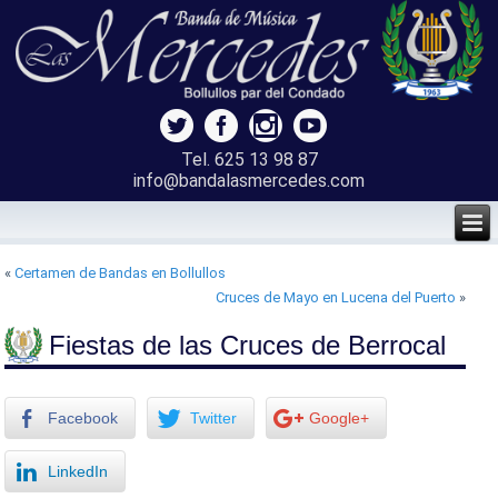
Tel. 625 13 98 87
info@bandalasmercedes.com
«
Certamen de Bandas en Bollullos
Cruces de Mayo en Lucena del Puerto
»
Fiestas de las Cruces de Berrocal
Facebook
Twitter
Google+
LinkedIn