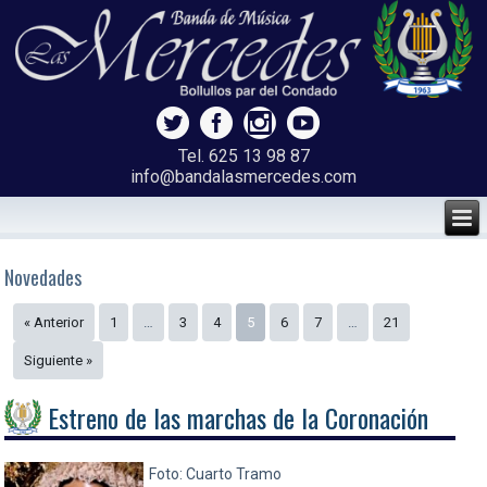
Tel. 625 13 98 87
info@bandalasmercedes.com
Novedades
« Anterior
1
…
3
4
5
6
7
…
21
Siguiente »
Estreno de las marchas de la Coronación
Foto: Cuarto Tramo