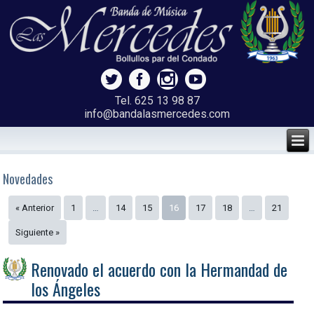
Tel. 625 13 98 87
info@bandalasmercedes.com
Novedades
« Anterior
1
…
14
15
16
17
18
…
21
Siguiente »
Renovado el acuerdo con la Hermandad de
los Ángeles